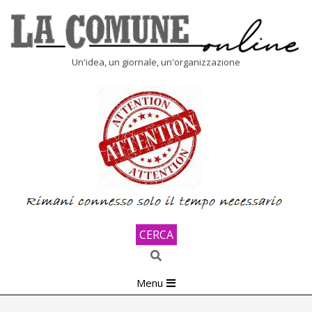
Skip
to
content
LA
Un'idea, un giornale, un'organizzazione
COMUNE
ONLINE
CERCA
Search
Primary
Menu
Navigation