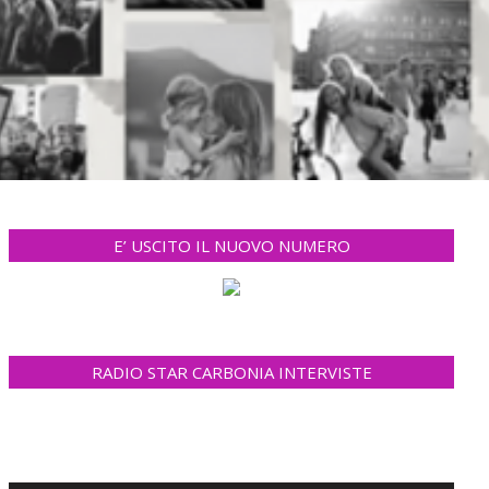
E’ USCITO IL NUOVO NUMERO
RADIO STAR CARBONIA INTERVISTE