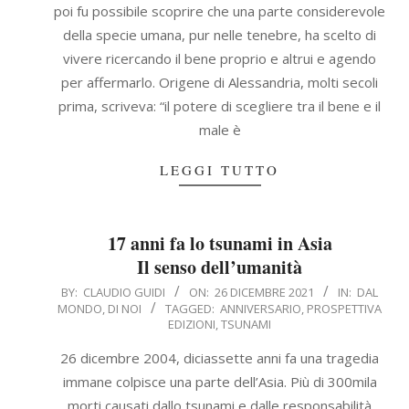
poi fu possibile scoprire che una parte considerevole
della specie umana, pur nelle tenebre, ha scelto di
vivere ricercando il bene proprio e altrui e agendo
per affermarlo. Origene di Alessandria, molti secoli
prima, scriveva: “il potere di scegliere tra il bene e il
male è
LEGGI TUTTO
17 anni fa lo tsunami in Asia
Il senso dell’umanità
2021-
BY:
CLAUDIO GUIDI
ON:
26 DICEMBRE 2021
IN:
DAL
MONDO
,
DI NOI
TAGGED:
ANNIVERSARIO
,
PROSPETTIVA
12-
EDIZIONI
,
TSUNAMI
26
26 dicembre 2004, diciassette anni fa una tragedia
immane colpisce una parte dell’Asia. Più di 300mila
morti causati dallo tsunami e dalle responsabilità