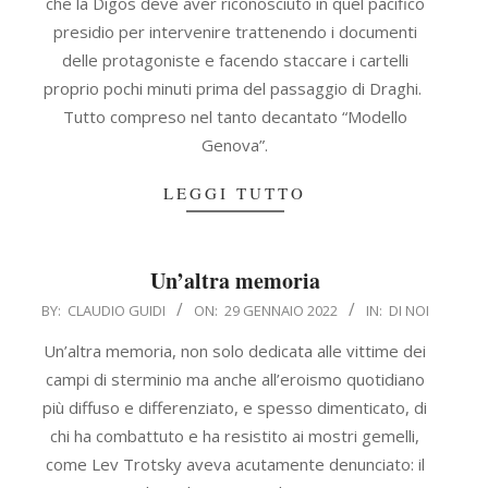
che la Digos deve aver riconosciuto in quel pacifico
presidio per intervenire trattenendo i documenti
delle protagoniste e facendo staccare i cartelli
proprio pochi minuti prima del passaggio di Draghi.
Tutto compreso nel tanto decantato “Modello
Genova”.
LEGGI TUTTO
Un’altra memoria
2022-
BY:
CLAUDIO GUIDI
ON:
29 GENNAIO 2022
IN:
DI NOI
01-
Un’altra memoria, non solo dedicata alle vittime dei
29
campi di sterminio ma anche all’eroismo quotidiano
più diffuso e differenziato, e spesso dimenticato, di
chi ha combattuto e ha resistito ai mostri gemelli,
come Lev Trotsky aveva acutamente denunciato: il