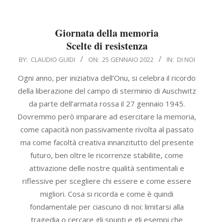
Giornata della memoria
Scelte di resistenza
2022-
BY:
CLAUDIO GUIDI
ON:
25 GENNAIO 2022
IN:
DI NOI
01-
Ogni anno, per iniziativa dell’Onu, si celebra il ricordo
25
della liberazione del campo di sterminio di Auschwitz
da parte dell’armata rossa il 27 gennaio 1945.
Dovremmo però imparare ad esercitare la memoria,
come capacità non passivamente rivolta al passato
ma come facoltà creativa innanzitutto del presente
futuro, ben oltre le ricorrenze stabilite, come
attivazione delle nostre qualità sentimentali e
riflessive per scegliere chi essere e come essere
migliori. Cosa si ricorda e come è quindi
fondamentale per ciascuno di noi: limitarsi alla
tragedia o cercare gli spunti e gli esempi che