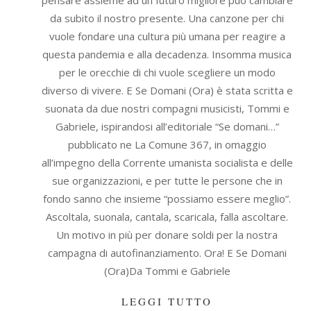
pensare assieme ad un futuro migliore può cambiare
da subito il nostro presente. Una canzone per chi
vuole fondare una cultura più umana per reagire a
questa pandemia e alla decadenza. Insomma musica
per le orecchie di chi vuole scegliere un modo
diverso di vivere. E Se Domani (Ora) è stata scritta e
suonata da due nostri compagni musicisti, Tommi e
Gabriele, ispirandosi all’editoriale “Se domani…”
pubblicato ne La Comune 367, in omaggio
all’impegno della Corrente umanista socialista e delle
sue organizzazioni, e per tutte le persone che in
fondo sanno che insieme “possiamo essere meglio”.
Ascoltala, suonala, cantala, scaricala, falla ascoltare.
Un motivo in più per donare soldi per la nostra
campagna di autofinanziamento. Ora! E Se Domani
(Ora)Da Tommi e Gabriele
LEGGI TUTTO