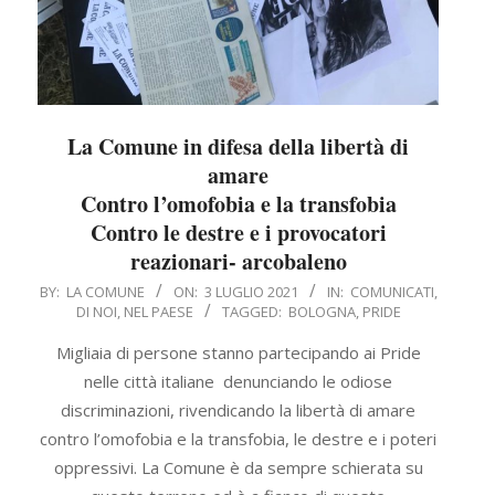
La Comune in difesa della libertà di
amare
Contro l’omofobia e la transfobia
Contro le destre e i provocatori
reazionari- arcobaleno
2021-
BY:
LA COMUNE
ON:
3 LUGLIO 2021
IN:
COMUNICATI
,
DI NOI
,
NEL PAESE
TAGGED:
BOLOGNA
,
PRIDE
07-
03
Migliaia di persone stanno partecipando ai Pride
nelle città italiane denunciando le odiose
discriminazioni, rivendicando la libertà di amare
contro l’omofobia e la transfobia, le destre e i poteri
oppressivi. La Comune è da sempre schierata su