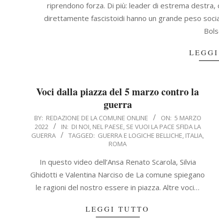
riprendono forza. Di più: leader di estrema destra,
direttamente fascistoidi hanno un grande peso socia
Bol
LEGGI
Voci dalla piazza del 5 marzo contro la
guerra
2022-
BY:
REDAZIONE DE LA COMUNE ONLINE
ON:
5 MARZO
2022
IN:
DI NOI
,
NEL PAESE
,
SE VUOI LA PACE SFIDA LA
03-
GUERRA
TAGGED:
GUERRA E LOGICHE BELLICHE
,
ITALIA
,
05
ROMA
In questo video dell’Ansa Renato Scarola, Silvia
Ghidotti e Valentina Narciso de La comune spiegano
le ragioni del nostro essere in piazza. Altre voci…
LEGGI TUTTO