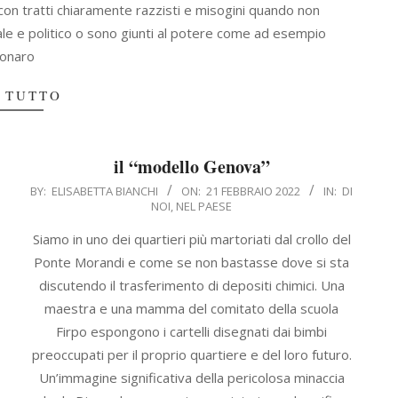
 con tratti chiaramente razzisti e misogini quando non
le e politico o sono giunti al potere come ad esempio
sonaro
 TUTTO
il “modello Genova”
2022-
BY:
ELISABETTA BIANCHI
ON:
21 FEBBRAIO 2022
IN:
DI
NOI
,
NEL PAESE
02-
21
Siamo in uno dei quartieri più martoriati dal crollo del
Ponte Morandi e come se non bastasse dove si sta
discutendo il trasferimento di depositi chimici. Una
maestra e una mamma del comitato della scuola
Firpo espongono i cartelli disegnati dai bimbi
preoccupati per il proprio quartiere e del loro futuro.
Un’immagine significativa della pericolosa minaccia