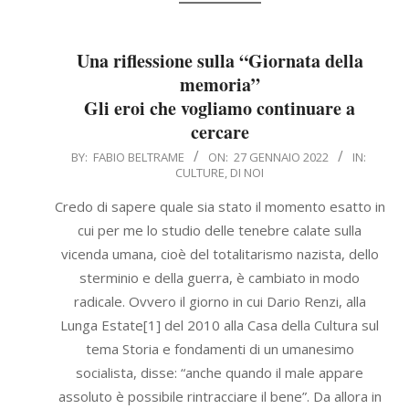
Una riflessione sulla “Giornata della
memoria”
Gli eroi che vogliamo continuare a
cercare
2022-
BY:
FABIO BELTRAME
ON:
27 GENNAIO 2022
IN:
CULTURE
,
DI NOI
01-
27
Credo di sapere quale sia stato il momento esatto in
cui per me lo studio delle tenebre calate sulla
vicenda umana, cioè del totalitarismo nazista, dello
sterminio e della guerra, è cambiato in modo
radicale. Ovvero il giorno in cui Dario Renzi, alla
Lunga Estate[1] del 2010 alla Casa della Cultura sul
tema Storia e fondamenti di un umanesimo
socialista, disse: “anche quando il male appare
assoluto è possibile rintracciare il bene”. Da allora in