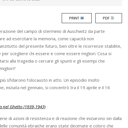
PRINT
PDF
 liberazione del campo di sterminio di Auschwitz da parte
re ad esercitare la memoria, come capacità non
zitutto del presente futuro, ben oltre le ricorrenze stabilite,
e per scegliere chi essere e come essere migliori. Cosa si
arsi alla tragedia o cercare gli spunti e gli esempi che
migliori?
iù sfidarono l’olocausto in atto. Un episodio molto
, iniziata nel gennaio, si concentrò tra il 19 aprile e il 16
lta nel Ghetto (1939-1943)
:
erie di azioni di resistenza e di reazione che iniziarono sin dalla
elle comunità ebraiche erano state decimate e coloro che