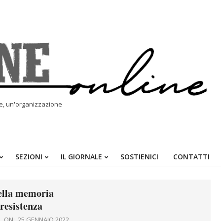
le, un'organizzazione
SEZIONI
IL GIORNALE
SOSTIENICI
CONTATTI
Primary
Navigation
Menu
ella memoria
 resistenza
ON:
25 GENNAIO 2022