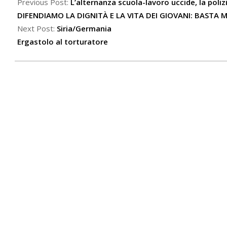
01-
Previous Post:
L’alternanza scuola-lavoro uccide, la poli
25
DIFENDIAMO LA DIGNITÀ E LA VITA DEI GIOVANI: BASTA
Next Post:
Siria/Germania
Ergastolo al torturatore