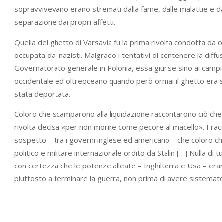
sopravvivevano erano stremati dalla fame, dalle malattie e dai
separazione dai propri affetti.
Quella del ghetto di Varsavia fu la prima rivolta condotta da 
occupata dai nazisti. Malgrado i tentativi di contenere la diff
Governatorato generale in Polonia, essa giunse sino ai campi 
occidentale ed oltreoceano quando però ormai il ghetto era s
stata deportata.
Coloro che scamparono alla liquidazione raccontarono ciò che e
rivolta decisa «per non morire come pecore al macello». I rac
sospetto – tra i governi inglese ed americano – che coloro ch
politico e militare internazionale ordito da Stalin […] Nulla d
con certezza che le potenze alleate – Inghilterra e Usa – er
piuttosto a terminare la guerra, non prima di avere sistemato 
2022-