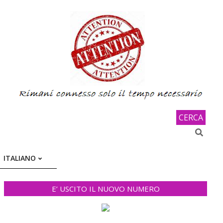
CERCA
Search
ITALIANO
E’ USCITO IL NUOVO NUMERO