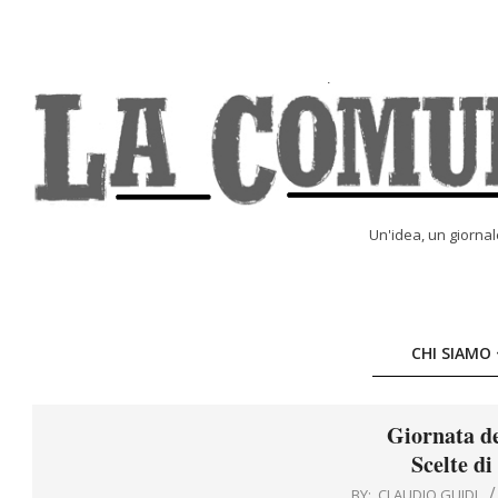
Skip
to
content
LA
Un'idea, un giorna
COMUNE
ONLINE
CHI SIAMO
Giornata d
Scelte di
BY:
CLAUDIO GUIDI