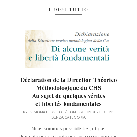
LEGGI TUTTO
Déclaration de la Direction Théorico
Méthodologique du CHS
Au sujet de quelques vérités
et libertés fondamentales
2021-
BY:
SIMONA PERSICO
ON:
29 JUIN 2021
IN:
SENZA CATEGORIA
06-
29
Nous sommes possibilistes, et pas
dogmatiques ni sceptiques, en ce qui concerne