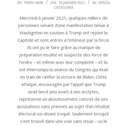
2021-
BY:
PIERO NERI
ON:
16 JANVIER 2021
IN:
SENZA
CATEGORIA
01-
16
Mercredi 6 janvier 2021, quelques milliers de
personnes venant d’une manifestation tenue à
Washignton en soutien à Trump ont rejoint le
Capitole et sont entrés à l’intérieur par la force.
Ils ont pu le faire grâce au manque de
préparation insolite et suspecte des force de
l’ordre – et même avec leur complicité – et ils
ont interrompu la séance du Congrès qui était
en train de ratifier la victoire de Biden. Cette
attaque, encouragée par l’appel que Trump
avait lancé peu avant à ses acolytes,
représente un aboutissement concret de ses
accusations sans preuves au sujet d’un résultat
électoral soi-disant truqué. Seulement lorsqu’il
s’est trouvé dans une voie sans issue – vu le