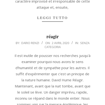
caractère improvisé et irresponsable de cette
attaque et, ensuite,
LEGGI TUTTO
réagir
2020-
BY:
DARIO RENZI
ON:
2 AVRIL 2020
IN:
SENZA
CATEGORIA
04-
02
Il est inutile de pousser nos recherches jusqu’à
examiner pourquoi nous avons le sens
d’humanité et de sympathie pour les autres. Il
suffit d’expérimenter que c’est un principe de
la nature humaine. David Hume Réagir.
Maintenant, avant que la nuit tombe, avant que
le soleil se lève. Un danger imprévu, rapide,
inconnu se répand dans le monde entier. Nous
sommes unis par la menace épidémique, les