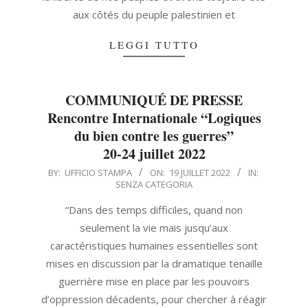
aux côtés du peuple palestinien et
LEGGI TUTTO
COMMUNIQUÉ DE PRESSE
Rencontre Internationale “Logiques
du bien contre les guerres”
20-24 juillet 2022
2022-
BY:
UFFICIO STAMPA
ON:
19 JUILLET 2022
IN:
SENZA CATEGORIA
07-
19
“Dans des temps difficiles, quand non
seulement la vie mais jusqu’aux
caractéristiques humaines essentielles sont
mises en discussion par la dramatique tenaille
guerrière mise en place par les pouvoirs
d’oppression décadents, pour chercher à réagir