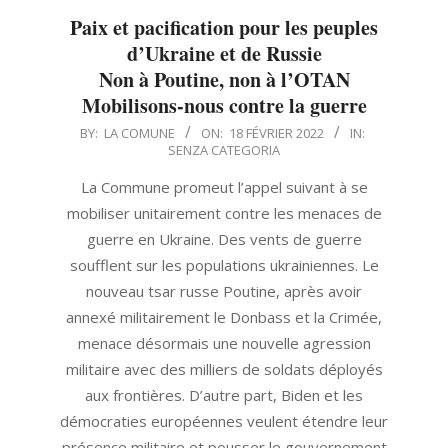
Paix et pacification pour les peuples
d’Ukraine et de Russie
Non à Poutine, non à l’OTAN
Mobilisons-nous contre la guerre
2022-
BY:
LA COMUNE
ON:
18 FÉVRIER 2022
IN:
SENZA CATEGORIA
02-
18
La Commune promeut l’appel suivant à se
mobiliser unitairement contre les menaces de
guerre en Ukraine. Des vents de guerre
soufflent sur les populations ukrainiennes. Le
nouveau tsar russe Poutine, après avoir
annexé militairement le Donbass et la Crimée,
menace désormais une nouvelle agression
militaire avec des milliers de soldats déployés
aux frontières. D’autre part, Biden et les
démocraties européennes veulent étendre leur
présence militaire et pousser le gouvernement