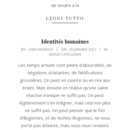
de tendre à la
LEGGI TUTTO
Identités humaines
2021-
BY:
SARA MORACE
ON:
30 JANVIER 2021
IN:
SENZA CATEGORIA
01-
30
Les temps actuels sont pleins d’absurdités, de
négations éclatantes, de falsifications
grossières. On peut en sourire ou en rire aux
éclats. Mais ensuite on réalise qu’une saine
réaction ironique ne suffit pas. On peut
légitimement s’en indigner, mais cela non plus
ne suffit pas. On peut penser que le flot
d’illogismes, et de techno-illogismes, ne nous
porte pas atteinte, mais nous nous rendons