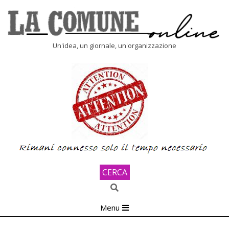
Skip
to
content
LA
Un'idea, un giornale, un'organizzazione
COMUNE
ONLINE
CERCA
Search
Primary
Menu
Navigation