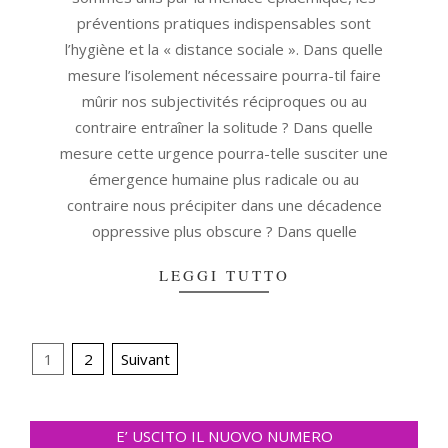
préventions pratiques indispensables sont
l’hygiène et la « distance sociale ». Dans quelle
mesure l’isolement nécessaire pourra-til faire
mûrir nos subjectivités réciproques ou au
contraire entraîner la solitude ? Dans quelle
mesure cette urgence pourra-telle susciter une
émergence humaine plus radicale ou au
contraire nous précipiter dans une décadence
oppressive plus obscure ? Dans quelle
LEGGI TUTTO
Navigation
1
2
Suivant
des
articles
E’ USCITO IL NUOVO NUMERO