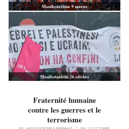
Manifestazione 9 marzo
Manifestazione 26 ottobre
Fraternité humaine
contre les guerres et le
terrorisme
2023-
BY:
ASSOCIAZIONE 3 FEBBRAIO
ON:
12 OCTOBRE