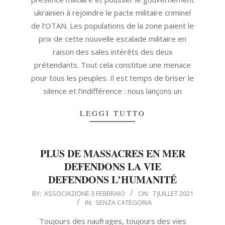
ukrainien à rejoindre le pacte militaire criminel
de l’OTAN. Les populations de la zone paient le
prix de cette nouvelle escalade militaire en
raison des sales intérêts des deux
prétendants. Tout cela constitue une menace
pour tous les peuples. Il est temps de briser le
silence et l’indifférence : nous lançons un
LEGGI TUTTO
PLUS DE MASSACRES EN MER
DEFENDONS LA VIE
DEFENDONS L’HUMANITÉ
2021-
BY:
ASSOCIAZIONE 3 FEBBRAIO
ON:
7 JUILLET 2021
IN:
SENZA CATEGORIA
07-
07
Toujours des naufrages, toujours des vies