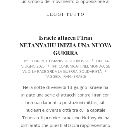
un simbolo del movimento di opposizione al
LEGGI TUTTO
Israele attacca l’Iran
NETANYAHU INIZIA UNA NUOVA
GUERRA
2025-
BY:
CORRENTE UMANISTA SOCIALISTA
ON:
14
GIUGNO 2025
IN:
COMUNICATI
,
NEL MONDO
,
SE
06-
VUOI LA PACE SFIDA LA GUERRA
,
SOLIDARIETÀ
14
TAGGED:
IRAN
,
ISRAELE
Nella notte di venerdì 13 giugno Israele ha
iniziato una serie di attacchi contro l’Iran con
bombardamenti a postazioni militari, siti
nucleari e diverse città tra cui la capitale
Teheran. Il premier israeliano Netanyahu ha
dichiarato che questi attacchi rappresentano