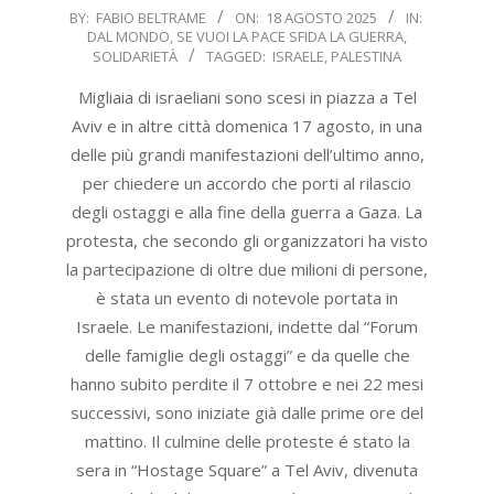
2025-
BY:
FABIO BELTRAME
ON:
18 AGOSTO 2025
IN:
DAL MONDO
,
SE VUOI LA PACE SFIDA LA GUERRA
,
08-
SOLIDARIETÀ
TAGGED:
ISRAELE
,
PALESTINA
18
Migliaia di israeliani sono scesi in piazza a Tel
Aviv e in altre città domenica 17 agosto, in una
delle più grandi manifestazioni dell’ultimo anno,
per chiedere un accordo che porti al rilascio
degli ostaggi e alla fine della guerra a Gaza. La
protesta, che secondo gli organizzatori ha visto
la partecipazione di oltre due milioni di persone,
è stata un evento di notevole portata in
Israele. Le manifestazioni, indette dal “Forum
delle famiglie degli ostaggi” e da quelle che
hanno subito perdite il 7 ottobre e nei 22 mesi
successivi, sono iniziate già dalle prime ore del
mattino. Il culmine delle proteste é stato la
sera in “Hostage Square” a Tel Aviv, divenuta