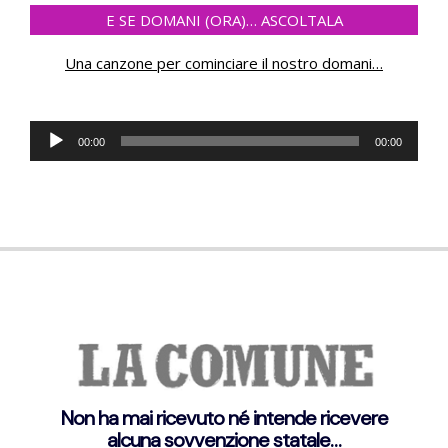
E SE DOMANI (ORA)… ASCOLTALA
Una canzone per cominciare il nostro domani
…
Audio
00:00
00:00
Player
Non ha mai ricevuto né intende ricevere
alcuna sovvenzione statale…