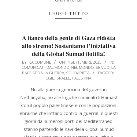
LEGGI TUTTO
A fianco della gente di Gaza ridotta
allo stremo! Sosteniamo l’iniziativa
della Global Sumud flotilla!
2025-
BY:
LA COMUNE
ON:
4 SETTEMBRE 2025
IN:
COMUNICATI
,
DAL MONDO
,
NEL MONDO
,
SE VUOI LA
09-
PACE SFIDA LA GUERRA
,
SOLIDARIETÀ
TAGGED:
04
CGIL
,
ISRAELE
,
PALESTINA
No alla guerra genocida del governo
Nethanyahu, no alle logiche criminali di Hamas!
Con il popolo palestinese e con le popolazioni
ebraiche che lottano contro la guerra! In questi
giorni da numerosi porti del Mediterraneo
stanno partendo le navi della Global Sumud
Flotilla, un’iniziativa per portare aiuti, cibo e