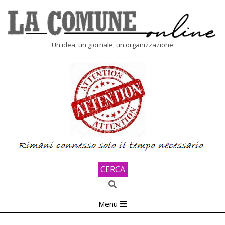
Skip
to
content
LA
Un'idea, un giornale, un'organizzazione
COMUNE
ONLINE
CERCA
Search
Primary
Menu
Navigation