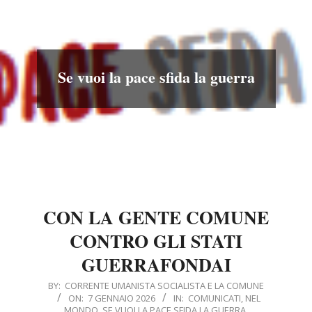
Menu
Se vuoi la pace sfida la guerra
CON LA GENTE COMUNE
CONTRO GLI STATI
GUERRAFONDAI
2026-
BY:
CORRENTE UMANISTA SOCIALISTA E LA COMUNE
ON:
7 GENNAIO 2026
IN:
COMUNICATI
,
NEL
01-
MONDO
,
SE VUOI LA PACE SFIDA LA GUERRA
,