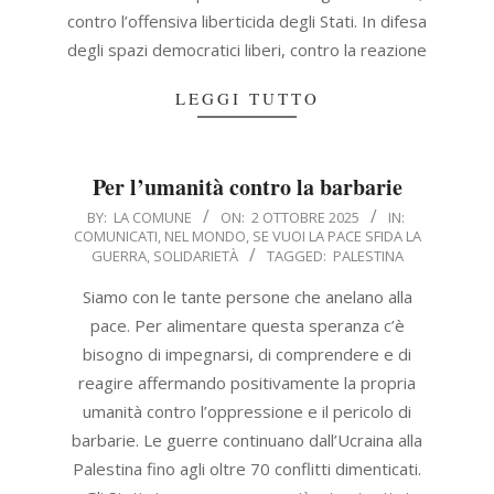
contro l’offensiva liberticida degli Stati. In difesa
degli spazi democratici liberi, contro la reazione
LEGGI TUTTO
Per l’umanità contro la barbarie
2025-
BY:
LA COMUNE
ON:
2 OTTOBRE 2025
IN:
COMUNICATI
,
NEL MONDO
,
SE VUOI LA PACE SFIDA LA
10-
GUERRA
,
SOLIDARIETÀ
TAGGED:
PALESTINA
02
Siamo con le tante persone che anelano alla
pace. Per alimentare questa speranza c’è
bisogno di impegnarsi, di comprendere e di
reagire affermando positivamente la propria
umanità contro l’oppressione e il pericolo di
barbarie. Le guerre continuano dall’Ucraina alla
Palestina fino agli oltre 70 conflitti dimenticati.