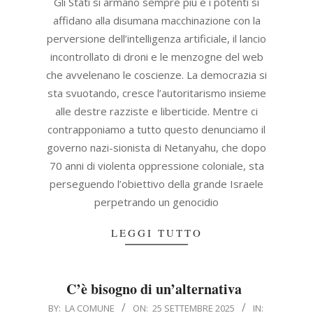
Gli Stati si armano sempre più e i potenti si
affidano alla disumana macchinazione con la
perversione dell’intelligenza artificiale, il lancio
incontrollato di droni e le menzogne del web
che avvelenano le coscienze. La democrazia si
sta svuotando, cresce l’autoritarismo insieme
alle destre razziste e liberticide. Mentre ci
contrapponiamo a tutto questo denunciamo il
governo nazi-sionista di Netanyahu, che dopo
70 anni di violenta oppressione coloniale, sta
perseguendo l’obiettivo della grande Israele
perpetrando un genocidio
LEGGI TUTTO
C’è bisogno di un’alternativa
2025-
BY:
LA COMUNE
ON:
25 SETTEMBRE 2025
IN: