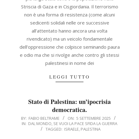
Striscia di Gaza e in Cisgiordania. Il terrorismo
non è una forma di resistenza (come alcuni
sedicenti solidali nelle ore successive
all’attentato hanno ancora una volta
rivendicato) ma un veicolo fondamentale
dell’oppressione che colpisce seminando paura
e odio ma che si rivolge anche contro gli stessi
palestinesi in nome dei
LEGGI TUTTO
Stato di Palestina: un’ipocrisia
democratica.
2025-
BY:
FABIO BELTRAME
ON:
5 SETTEMBRE 2025
IN:
DAL MONDO
,
SE VUOI LA PACE SFIDA LA GUERRA
09-
TAGGED:
ISRAELE
,
PALESTINA
05