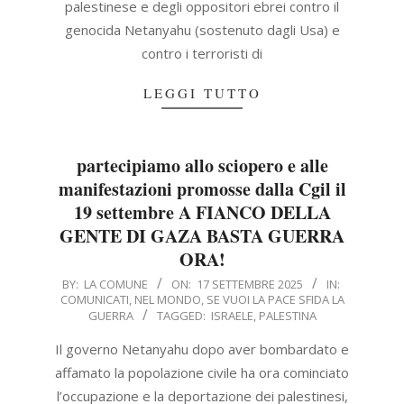
palestinese e degli oppositori ebrei contro il
genocida Netanyahu (sostenuto dagli Usa) e
contro i terroristi di
LEGGI TUTTO
partecipiamo allo sciopero e alle
manifestazioni promosse dalla Cgil il
19 settembre A FIANCO DELLA
GENTE DI GAZA BASTA GUERRA
ORA!
2025-
BY:
LA COMUNE
ON:
17 SETTEMBRE 2025
IN:
COMUNICATI
,
NEL MONDO
,
SE VUOI LA PACE SFIDA LA
09-
GUERRA
TAGGED:
ISRAELE
,
PALESTINA
17
Il governo Netanyahu dopo aver bombardato e
affamato la popolazione civile ha ora cominciato
l’occupazione e la deportazione dei palestinesi,