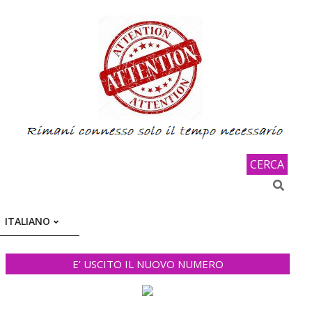
CERCA
Search
ITALIANO
E’ USCITO IL NUOVO NUMERO