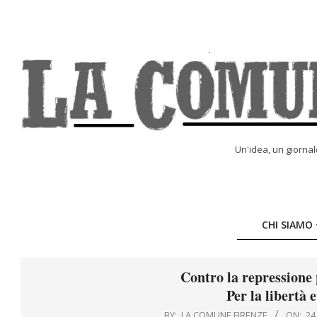
Skip
to
content
LA
Un'idea, un giorna
COMUNE
ONLINE
CHI SIAMO
Contro la repressione 
Per la libertà e
BY:
LA COMUNE FIRENZE
ON:
24