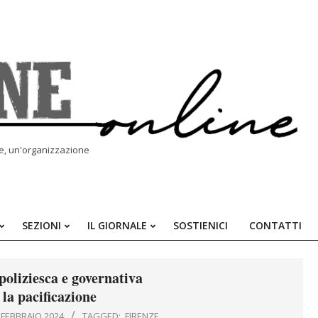
le, un'organizzazione
SEZIONI
IL GIORNALE
SOSTIENICI
CONTATTI
Primary
Navigation
Menu
poliziesca e governativa
 la pacificazione
 FEBBRAIO 2024
TAGGED:
FIRENZE