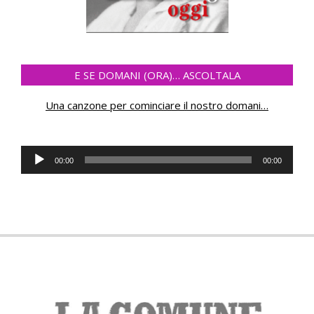
E SE DOMANI (ORA)… ASCOLTALA
Una canzone per cominciare il nostro domani
…
Audio
00:00
00:00
Player