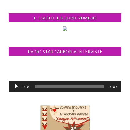
2020-
12-
E’ USCITO IL NUOVO NUMERO
06
RADIO STAR CARBONIA INTERVISTE
Audio
00:00
00:00
Player