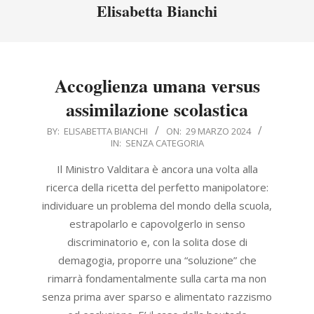
Menu
Elisabetta Bianchi
Accoglienza umana versus
assimilazione scolastica
2024-
BY:
ELISABETTA BIANCHI
ON:
29 MARZO 2024
IN:
SENZA CATEGORIA
03-
29
Il Ministro Valditara è ancora una volta alla
ricerca della ricetta del perfetto manipolatore:
individuare un problema del mondo della scuola,
estrapolarlo e capovolgerlo in senso
discriminatorio e, con la solita dose di
demagogia, proporre una “soluzione” che
rimarrà fondamentalmente sulla carta ma non
senza prima aver sparso e alimentato razzismo