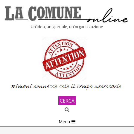
Skip
to
content
LA
Un'idea, un giornale, un'organizzazione
COMUNE
ONLINE
CERCA
Search
Primary
Menu
Navigation