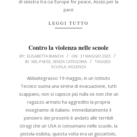
di sinistra tra cui Europe for peace, Assisi per la
pace
LEGGI TUTTO
Contro la violenza nelle scuole
2023-
BY:
ELISABETTA BIANCHI
ON:
31 MAGGIO 2023
IN:
NEL PAESE
,
SENZA CATEGORIA
TAGGED:
05-
SCUOLA
,
VIOLENZA
31
Abbiategrasso 19 maggio, in un Istituto
Tecnico suona una sirena di evacuazione, tutti
scappano, non si capisce più nulla se non che un
ragazzo armato ha aggredito la propria
insegnante di italiano. Immediatamente il
pensiero dei presenti è andato alle terribili
stragi che un USA si consumano nelle scuole, la
pistola esibita, questa volta era un giocattolo,