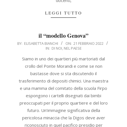
docenti,
LEGGI TUTTO
il “modello Genova”
2022-
BY:
ELISABETTA BIANCHI
ON:
21 FEBBRAIO 2022
IN:
DI NOI
,
NEL PAESE
02-
21
Siamo in uno dei quartieri più martoriati dal
crollo del Ponte Morandi e come se non
bastasse dove si sta discutendo il
trasferimento di depositi chimici. Una maestra
e una mamma del comitato della scuola Firpo
espongono i cartelli disegnati dai bimbi
preoccupati per il proprio quartiere e del loro
futuro. Un’immagine significativa della
pericolosa minaccia che la Digos deve aver
riconosciuto in quel pacifico presidio per