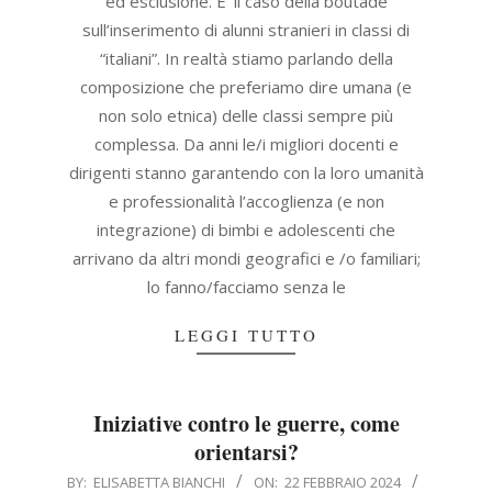
ed esclusione. E’ il caso della boutade
sull’inserimento di alunni stranieri in classi di
“italiani”. In realtà stiamo parlando della
composizione che preferiamo dire umana (e
non solo etnica) delle classi sempre più
complessa. Da anni le/i migliori docenti e
dirigenti stanno garantendo con la loro umanità
e professionalità l’accoglienza (e non
integrazione) di bimbi e adolescenti che
arrivano da altri mondi geografici e /o familiari;
lo fanno/facciamo senza le
LEGGI TUTTO
Iniziative contro le guerre, come
orientarsi?
2024-
BY:
ELISABETTA BIANCHI
ON:
22 FEBBRAIO 2024