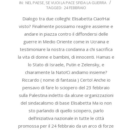
IN:
NEL PAESE
,
SE VUOI LA PACE SFIDA LA GUERRA
02-
TAGGED:
24 FEBBRAIO
22
Dialogo tra due colleghi: Elisabetta Ciao!Hai
visto? Finalmente possiamo reagire assieme e
andare in piazza contro il diffondersi delle
guerre in Medio Oriente come in Ucraina e
testimoniare la nostra condanna a chi sacrifica
la vita di donne e bambini, di innocenti. Hamas e
lo Stato di Israele, Putin e Zelensky, e
chiaramente la Nato!Ci andiamo insieme?
Riccardo ( nome di fantasia ) Certo! Anche io
pensavo di fare lo sciopero del 23 febbraio
sulla Palestina indetto da alcune organizzazioni
del sindacalismo di base Elisabetta Ma io non
sto parlando di quello sciopero, parlo
dell’iniziativa nazionale in tutte le città
promossa per il 24 febbraio da un arco di forze