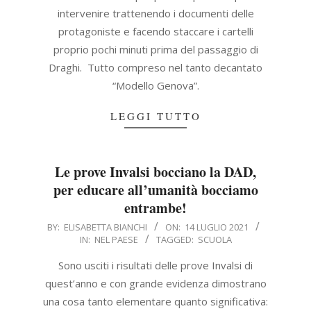
intervenire trattenendo i documenti delle
protagoniste e facendo staccare i cartelli
proprio pochi minuti prima del passaggio di
Draghi. Tutto compreso nel tanto decantato
“Modello Genova”.
LEGGI TUTTO
Le prove Invalsi bocciano la DAD,
per educare all’umanità bocciamo
entrambe!
2021-
BY:
ELISABETTA BIANCHI
ON:
14 LUGLIO 2021
IN:
NEL PAESE
TAGGED:
SCUOLA
07-
14
Sono usciti i risultati delle prove Invalsi di
quest’anno e con grande evidenza dimostrano
una cosa tanto elementare quanto significativa: