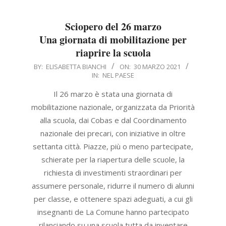
Sciopero del 26 marzo
Una giornata di mobilitazione per
riaprire la scuola
2021-
BY:
ELISABETTA BIANCHI
ON:
30 MARZO 2021
IN:
NEL PAESE
03-
30
Il 26 marzo è stata una giornata di
mobilitazione nazionale, organizzata da Priorità
alla scuola, dai Cobas e dal Coordinamento
nazionale dei precari, con iniziative in oltre
settanta città. Piazze, più o meno partecipate,
schierate per la riapertura delle scuole, la
richiesta di investimenti straordinari per
assumere personale, ridurre il numero di alunni
per classe, e ottenere spazi adeguati, a cui gli
insegnanti de La Comune hanno partecipato
rilanciando su una scuola tutta da inventare