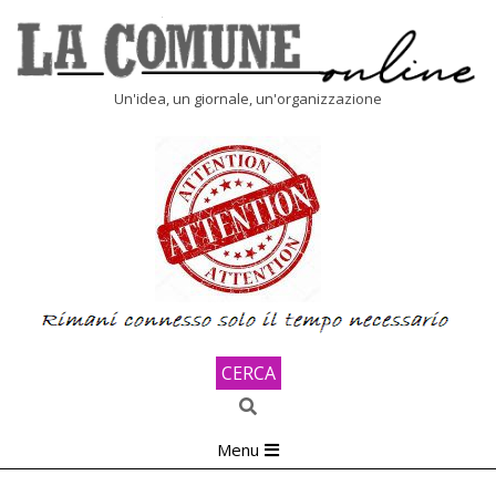
Skip
to
content
LA
Un'idea, un giornale, un'organizzazione
COMUNE
ONLINE
CERCA
Search
Primary
Menu
Navigation