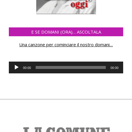
E SE DOMANI (ORA)… ASCOLTALA
Una canzone per cominciare il nostro domani
…
Audio
00:00
00:00
Player