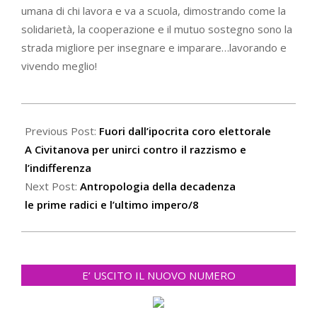
umana di chi lavora e va a scuola, dimostrando come la
solidarietà, la cooperazione e il mutuo sostegno sono la
strada migliore per insegnare e imparare…lavorando e
vivendo meglio!
2022-
08-
Previous Post:
Fuori dall’ipocrita coro elettorale
10
A Civitanova per unirci contro il razzismo e
l’indifferenza
Next Post:
Antropologia della decadenza
le prime radici e l’ultimo impero/8
E’ USCITO IL NUOVO NUMERO