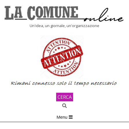
Skip
to
content
LA
Un'idea, un giornale, un'organizzazione
COMUNE
ONLINE
CERCA
Search
Primary
Menu
Navigation