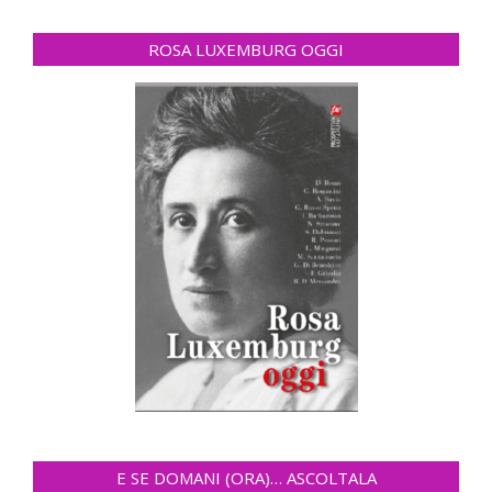
ROSA LUXEMBURG OGGI
E SE DOMANI (ORA)… ASCOLTALA