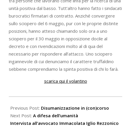
tra persone che lavorano come linfa per la ricerca di una
unità positiva dal basso. Tutt’altro hanno fatto i sindacati
burocratici firmatari di contratto. Anziché convergere
sullo sciopero del 6 maggio, pur con le proprie distinte
posizioni, hanno atteso chiamando solo ora a uno
sciopero per il 30 maggio in opposizione docile al
decreto e con rivendicazioni molto al di qua del
necessario per rispondere all’attacco. Uno sciopero
ingannevole di cui denunciamo il carattere truffaldino
sebbene comprendiamo la spinta positiva di chi lo farà.
scarica qui il volantino
2022-
05-
Previous Post:
Disumanizzazione in (con)corso
27
Next Post:
A difesa dell’umanità
Intervista all’avvocato Immacolata Iglio Rezzonico