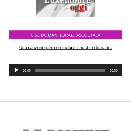
E SE DOMANI (ORA)… ASCOLTALA
Una canzone per cominciare il nostro domani
…
Audio
00:00
00:00
Player