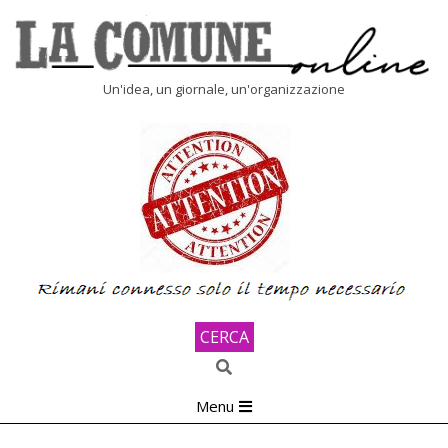
Skip
to
content
LA
Un'idea, un giornale, un'organizzazione
COMUNE
ONLINE
CERCA
Search
Primary
Menu
Navigation