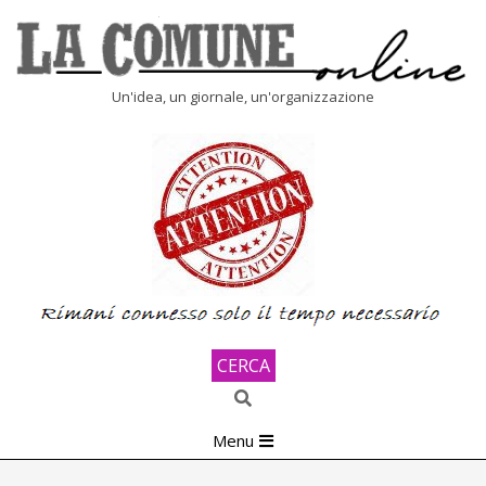
Skip
to
content
LA
Un'idea, un giornale, un'organizzazione
COMUNE
ONLINE
CERCA
Search
Primary
Menu
Navigation