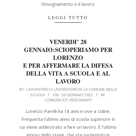
l’insegnamento e il lavoro
LEGGI TUTTO
VENERDI’ 28
GENNAIO:
SCIOPERIAMO PER
LORENZO
E PER AFFERMARE LA DIFESA
DELLA VITA A SCUOLA E AL
LAVORO
2022-
BY:
LAVORATRICI E LAVORATORI DE LA COMUNE NELLA
SCUOLA
ON:
26 GENNAIO 2022
IN:
01-
COMUNICATI
,
INSEGNANTI
26
Lorenzo Parelli ha 18 anni e vive a Udine.
Frequenta l’ultimo anno di scuola superiore in
cui viene addestrato a fare un lavoro. È l’ultimo
giorno dello stage, che sta svolgendo in