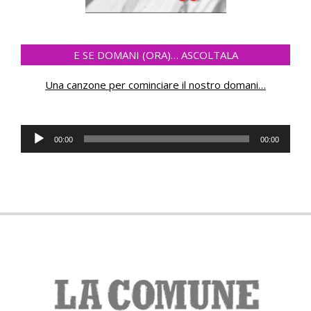
E SE DOMANI (ORA)… ASCOLTALA
Una canzone per cominciare il nostro domani
…
Audio
00:00
00:00
Player