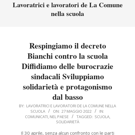
Menu
Lavoratrici e lavoratori de La Comune
nella scuola
Respingiamo il decreto
Bianchi contro la scuola
Diffidiamo delle burocrazie
sindacali Sviluppiamo
solidarietà e protagonismo
dal basso
2022-
BY:
LAVORATRICI E LAVORATORI DE LA COMUNE NELLA
SCUOLA
ON:
27 MAGGIO 2022
IN:
05-
COMUNICATI
,
NEL PAESE
TAGGED:
SCUOLA
,
27
SOLIDARIETÀ
Il 30 aprile, senza alcun confronto con le parti