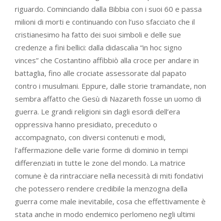
riguardo. Cominciando dalla Bibbia con i suoi 60 e passa
milioni di morti e continuando con l’uso sfacciato che il
cristianesimo ha fatto dei suoi simboli e delle sue
credenze a fini bellici: dalla didascalia “in hoc signo
vinces” che Costantino affibbiò alla croce per andare in
battaglia, fino alle crociate assessorate dal papato
contro i musulmani. Eppure, dalle storie tramandate, non
sembra affatto che Gesù di Nazareth fosse un uomo di
guerra. Le grandi religioni sin dagli esordi dell’era
oppressiva hanno presidiato, preceduto o
accompagnato, con diversi contenuti e modi,
l’affermazione delle varie forme di dominio in tempi
differenziati in tutte le zone del mondo. La matrice
comune è da rintracciare nella necessità di miti fondativi
che potessero rendere credibile la menzogna della
guerra come male inevitabile, cosa che effettivamente è
stata anche in modo endemico perlomeno negli ultimi