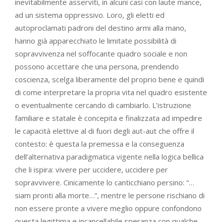
inevitabilmente asserviti, in alcuni casi con laute mance,
ad un sistema oppressivo. Loro, gli eletti ed
autoproclamati padroni del destino armi alla mano,
hanno già apparecchiato le limitate possibilità di
sopravvivenza nel soffocante quadro sociale e non
possono accettare che una persona, prendendo
coscienza, scelga liberamente del proprio bene e quindi
di come interpretare la propria vita nel quadro esistente
o eventualmente cercando di cambiarlo. L’istruzione
familiare e statale è concepita e finalizzata ad impedire
le capacità elettive al di fuori degli aut-aut che offre il
contesto: è questa la premessa e la conseguenza
dell’alternativa paradigmatica vigente nella logica bellica
che li ispira: vivere per uccidere, uccidere per
sopravvivere. Cinicamente lo canticchiano persino: “…
siam pronti alla morte…”, mentre le persone rischiano di
non essere pronte a vivere meglio oppure confondono
questa legittima e incancellabile speranza con qualche