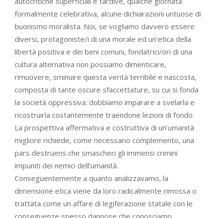
autocritiche superficiali e tardive, qualche giornata
formalmente celebrativa, alcune dichiarazioni untuose di
buonismo moralista. Noi, se vogliamo davvero essere
diversi, protagoniste/i di una morale ed un’etica della
libertà positiva e dei beni comuni, fondatrici/ori di una
cultura alternativa non possiamo dimenticare,
rimuovere, sminuire questa verità terribile e nascosta,
composta di tante oscure sfaccettature, su cui si fonda
la società oppressiva: dobbiamo imparare a svelarla e
ricostruirla costantemente traendone lezioni di fondo.
La prospettiva affermativa e costruttiva di un’umanità
migliore richiede, come necessario complemento, una
pars destruens che smascheri gli immensi crimini
impuniti dei nemici dell’umanità.
Conseguentemente a quanto analizzavamo, la
dimensione etica viene da loro radicalmente rimossa o
trattata come un affare di legiferazione statale con le
conseguenze spesso dannose che conosciamo