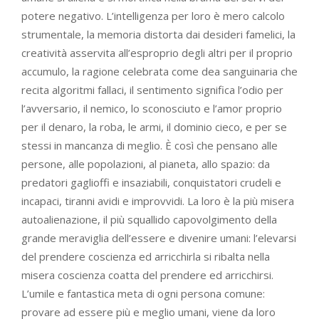
potere negativo. L’intelligenza per loro è mero calcolo
strumentale, la memoria distorta dai desideri famelici, la
creatività asservita all’esproprio degli altri per il proprio
accumulo, la ragione celebrata come dea sanguinaria che
recita algoritmi fallaci, il sentimento significa l’odio per
l’avversario, il nemico, lo sconosciuto e l’amor proprio
per il denaro, la roba, le armi, il dominio cieco, e per se
stessi in mancanza di meglio. È così che pensano alle
persone, alle popolazioni, al pianeta, allo spazio: da
predatori gaglioffi e insaziabili, conquistatori crudeli e
incapaci, tiranni avidi e improvvidi. La loro è la più misera
autoalienazione, il più squallido capovolgimento della
grande meraviglia dell’essere e divenire umani: l’elevarsi
del prendere coscienza ed arricchirla si ribalta nella
misera coscienza coatta del prendere ed arricchirsi.
L’umile e fantastica meta di ogni persona comune:
provare ad essere più e meglio umani, viene da loro