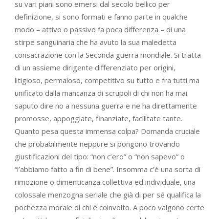
su vari piani sono emersi dal secolo bellico per
definizione, si sono formati e fanno parte in qualche
modo – attivo o passivo fa poca differenza – di una
stirpe sanguinaria che ha avuto la sua maledetta
consacrazione con la Seconda guerra mondiale. Si tratta
di un assieme dirigente differenziato per origini,
litigioso, permaloso, competitivo su tutto e fra tutti ma
unificato dalla mancanza di scrupoli di chi non ha mai
saputo dire no a nessuna guerra e ne ha direttamente
promosse, appoggiate, finanziate, facilitate tante.
Quanto pesa questa immensa colpa? Domanda cruciale
che probabilmente neppure si pongono trovando
giustificazioni del tipo: “non c’ero” o “non sapevo” o
“l’abbiamo fatto a fin di bene”. Insomma c’è una sorta di
rimozione o dimenticanza collettiva ed individuale, una
colossale menzogna seriale che già di per sé qualifica la
pochezza morale di chi è coinvolto. A poco valgono certe