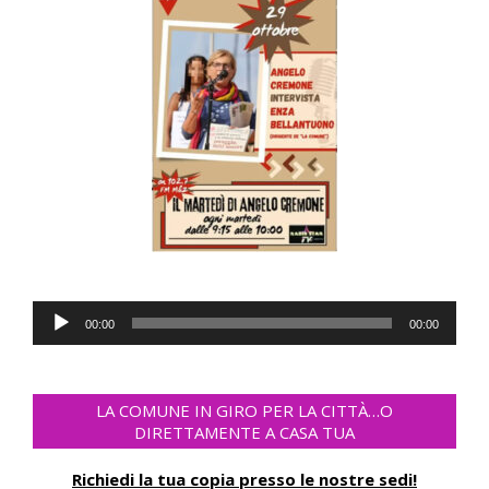
Audio
00:00
00:00
Player
LA COMUNE IN GIRO PER LA CITTÀ…O
DIRETTAMENTE A CASA TUA
Richiedi la tua copia presso le nostre sedi!