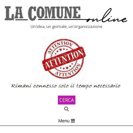
Skip
to
content
LA
Un'idea, un giornale, un'organizzazione
COMUNE
ONLINE
CERCA
Search
Primary
Menu
Navigation