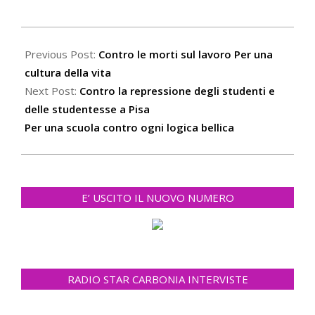
2024-
02-
Previous Post:
Contro le morti sul lavoro Per una
23
cultura della vita
Next Post:
Contro la repressione degli studenti e
delle studentesse a Pisa
Per una scuola contro ogni logica bellica
E’ USCITO IL NUOVO NUMERO
RADIO STAR CARBONIA INTERVISTE