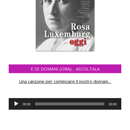
E SE DOMANI (ORA)… ASCOLTALA
Una canzone per cominciare il nostro domani
…
Lecteur
00:00
00:00
audio