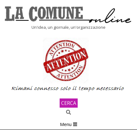
Skip
to
content
LA
Un'idea, un giornale, un'organizzazione
COMUNE
ONLINE
CERCA
Search
Primary
Menu
Navigation