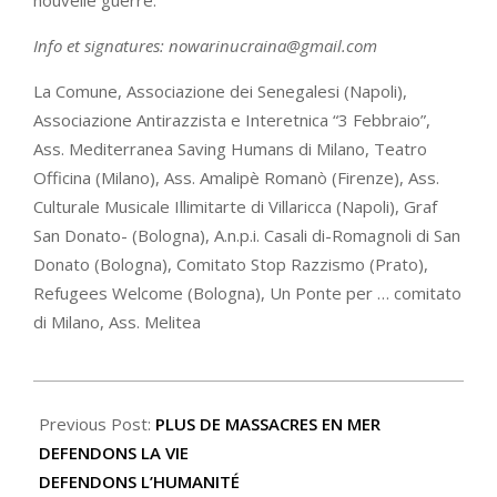
nouvelle guerre.
Info et signatures: nowarinucraina@gmail.com
La Comune, Associazione dei Senegalesi (Napoli),
Associazione Antirazzista e Interetnica “3 Febbraio”,
Ass. Mediterranea Saving Humans di Milano, Teatro
Officina (Milano), Ass. Amalipè Romanò (Firenze), Ass.
Culturale Musicale Illimitarte di Villaricca (Napoli), Graf
San Donato- (Bologna), A.n.p.i. Casali di-Romagnoli di San
Donato (Bologna), Comitato Stop Razzismo (Prato),
Refugees Welcome (Bologna), Un Ponte per … comitato
di Milano, Ass. Melitea
2022-
02-
Previous Post:
PLUS DE MASSACRES EN MER
18
DEFENDONS LA VIE
DEFENDONS L’HUMANITÉ