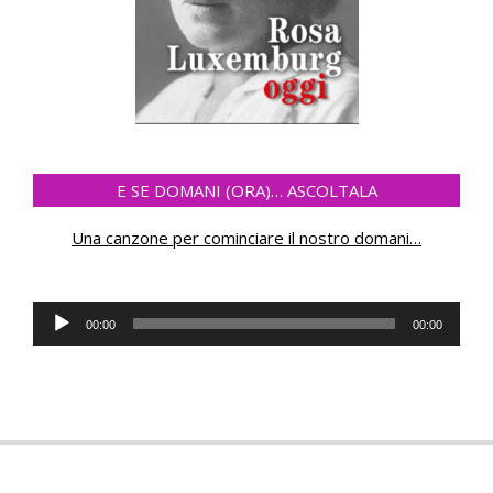
E SE DOMANI (ORA)… ASCOLTALA
Una canzone per cominciare il nostro domani
…
Audio
00:00
00:00
Player