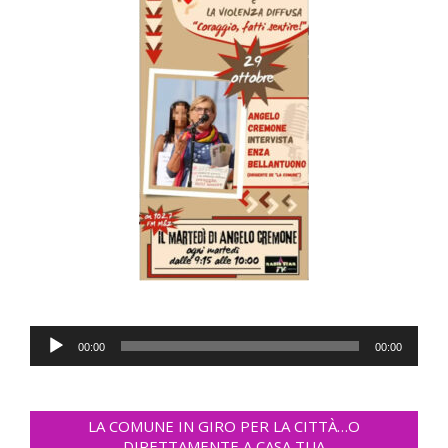
Audio
00:00
00:00
Player
LA COMUNE IN GIRO PER LA CITTÀ…O
DIRETTAMENTE A CASA TUA