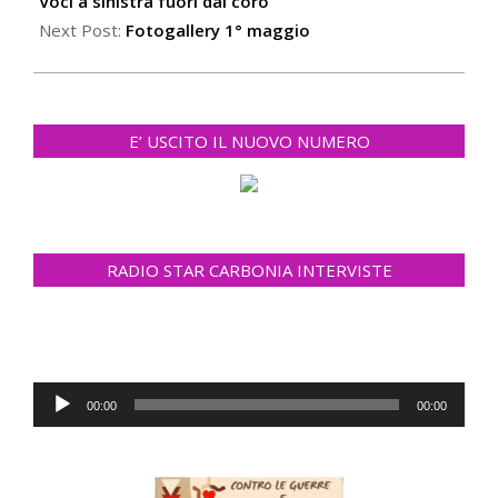
02
Voci a sinistra fuori dal coro
Next Post:
Fotogallery 1° maggio
E’ USCITO IL NUOVO NUMERO
RADIO STAR CARBONIA INTERVISTE
Audio
00:00
00:00
Player