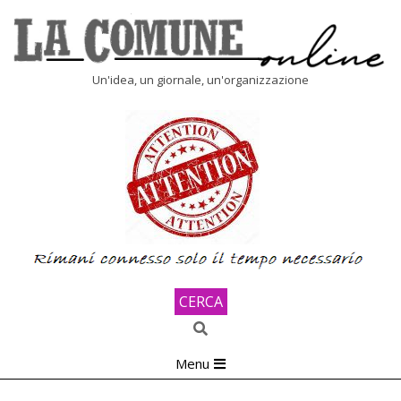
Skip
to
content
LA
Un'idea, un giornale, un'organizzazione
COMUNE
ONLINE
CERCA
Search
Primary
Menu
Navigation