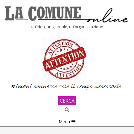
Skip
to
content
LA
Un'idea, un giornale, un'organizzazione
COMUNE
ONLINE
CERCA
Search
Primary
Menu
Navigation