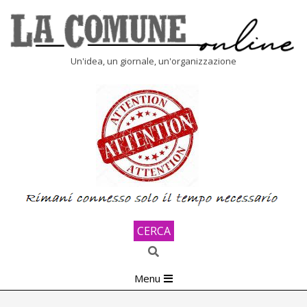
Skip
to
content
LA
Un'idea, un giornale, un'organizzazione
COMUNE
ONLINE
CERCA
Search
Primary
Menu
Navigation