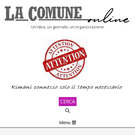
Skip
to
content
LA
Un'idea, un giornale, un'organizzazione
COMUNE
ONLINE
CERCA
Search
Primary
Menu
Navigation