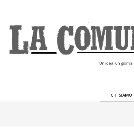
Skip
to
content
LA
Un'idea, un giorna
COMUNE
ONLINE
CHI SIAMO