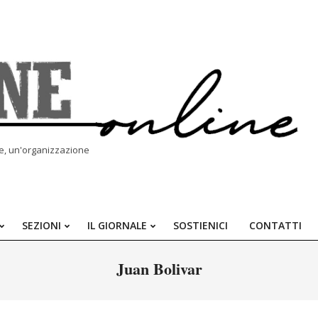
le, un'organizzazione
SEZIONI
IL GIORNALE
SOSTIENICI
CONTATTI
Primary
Navigation
Juan Bolivar
Menu