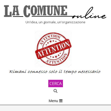
Skip
to
content
LA
Un'idea, un giornale, un'organizzazione
COMUNE
ONLINE
CERCA
Search
Primary
Menu
Navigation