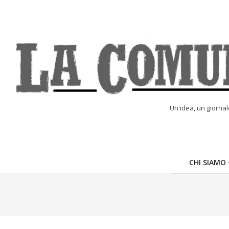
Skip
to
content
LA
Un'idea, un giorna
COMUNE
ONLINE
CHI SIAMO