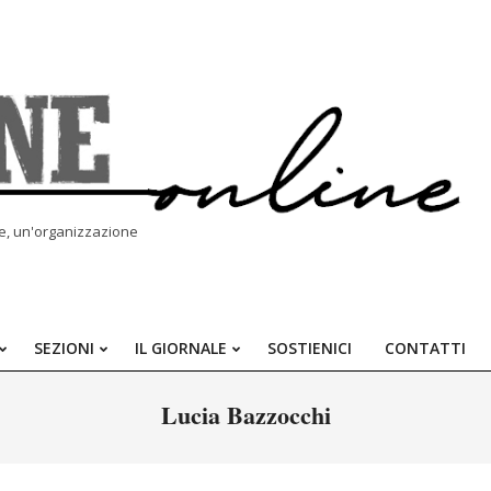
le, un'organizzazione
SEZIONI
IL GIORNALE
SOSTIENICI
CONTATTI
Primary
Navigation
Lucia Bazzocchi
Menu