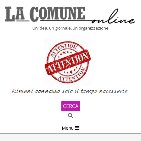
Skip
to
content
LA
Un'idea, un giornale, un'organizzazione
COMUNE
ONLINE
CERCA
Search
Primary
Menu
Navigation