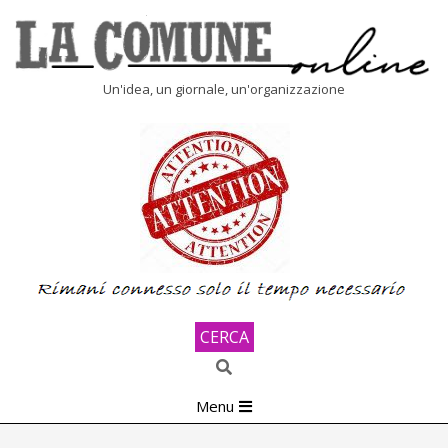
Skip
to
content
LA
Un'idea, un giornale, un'organizzazione
COMUNE
ONLINE
CERCA
Search
Primary
Menu
Navigation