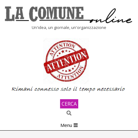
Skip
to
content
LA
Un'idea, un giornale, un'organizzazione
COMUNE
ONLINE
CERCA
Search
Primary
Menu
Navigation