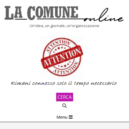
Skip
to
content
LA
Un'idea, un giornale, un'organizzazione
COMUNE
ONLINE
CERCA
Search
Primary
Menu
Navigation