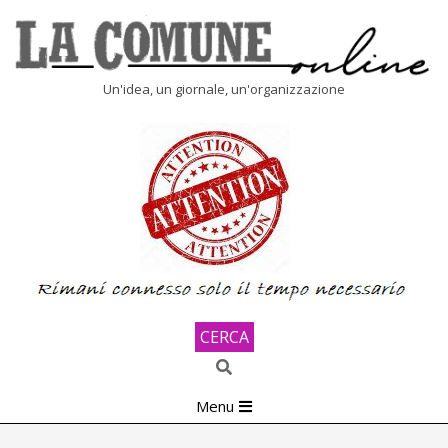
Skip
to
content
LA
Un'idea, un giornale, un'organizzazione
COMUNE
ONLINE
CERCA
Search
Primary
Menu
Navigation