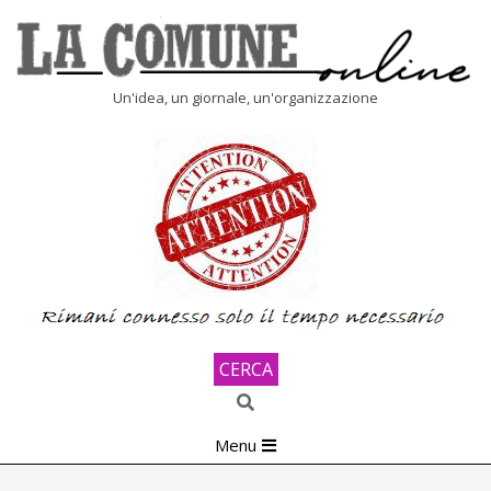
Skip
to
content
LA
Un'idea, un giornale, un'organizzazione
COMUNE
ONLINE
CERCA
Search
Primary
Menu
Navigation