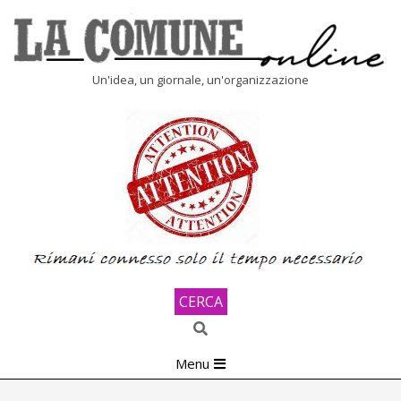
Skip
to
content
LA
Un'idea, un giornale, un'organizzazione
COMUNE
ONLINE
CERCA
Search
Primary
Menu
Navigation