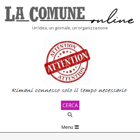
Skip
to
content
LA
Un'idea, un giornale, un'organizzazione
COMUNE
ONLINE
CERCA
Search
Primary
Menu
Navigation