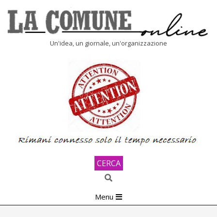
Skip
to
content
LA
Un'idea, un giornale, un'organizzazione
COMUNE
ONLINE
CERCA
Search
Primary
Menu
Navigation