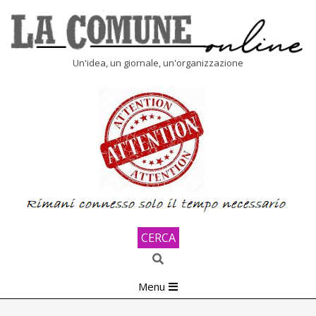
Skip
to
content
LA
Un'idea, un giornale, un'organizzazione
COMUNE
ONLINE
CERCA
Search
Primary
Menu
Navigation