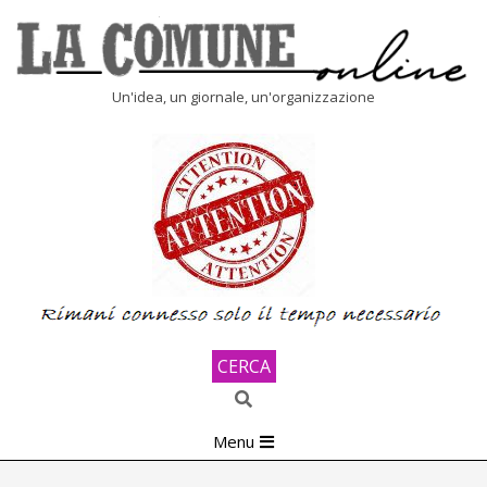
Skip
to
content
LA
Un'idea, un giornale, un'organizzazione
COMUNE
ONLINE
CERCA
Search
Primary
Menu
Navigation