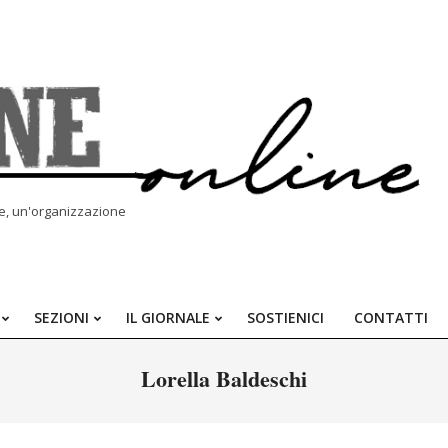
le, un'organizzazione
SEZIONI
IL GIORNALE
SOSTIENICI
CONTATTI
Primary
Navigation
Lorella Baldeschi
Menu