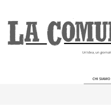
Skip
to
content
LA
Un'idea, un giorna
COMUNE
ONLINE
CHI SIAMO