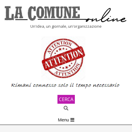
Skip
to
content
LA
Un'idea, un giornale, un'organizzazione
COMUNE
ONLINE
CERCA
Search
Primary
Menu
Navigation