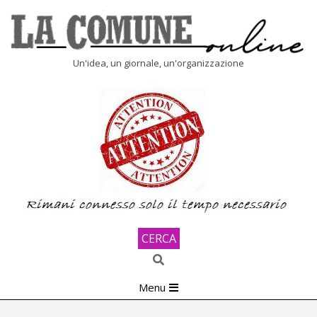
Skip
to
content
LA
Un'idea, un giornale, un'organizzazione
COMUNE
ONLINE
CERCA
Search
Primary
Menu
Navigation