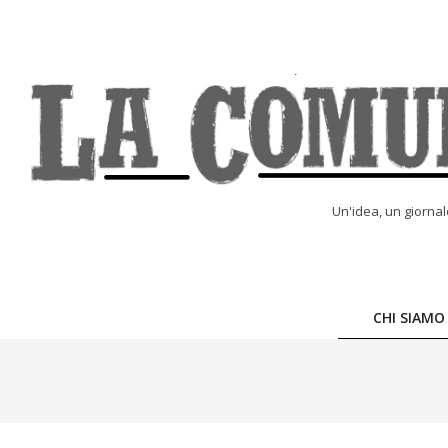
Skip
to
content
LA
Un'idea, un giorna
COMUNE
ONLINE
CHI SIAMO