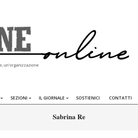
le, un'organizzazione
SEZIONI
IL GIORNALE
SOSTIENICI
CONTATTI
Primary
Navigation
Sabrina Re
Menu