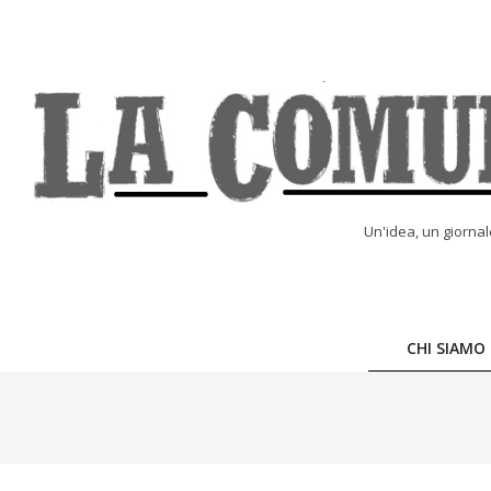
Skip
to
content
LA
Un'idea, un giorna
COMUNE
ONLINE
CHI SIAMO