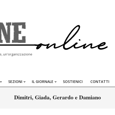
le, un'organizzazione
SEZIONI
IL GIORNALE
SOSTIENICI
CONTATTI
Primary
Navigation
Dimitri, Giada, Gerardo e Damiano
Menu