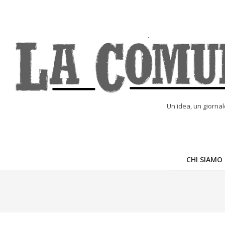
Skip
to
content
LA
Un'idea, un giorna
COMUNE
ONLINE
CHI SIAMO