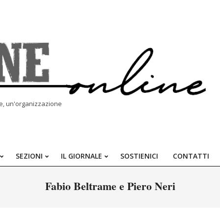
le, un'organizzazione
SEZIONI
IL GIORNALE
SOSTIENICI
CONTATTI
Primary
Navigation
Fabio Beltrame e Piero Neri
Menu