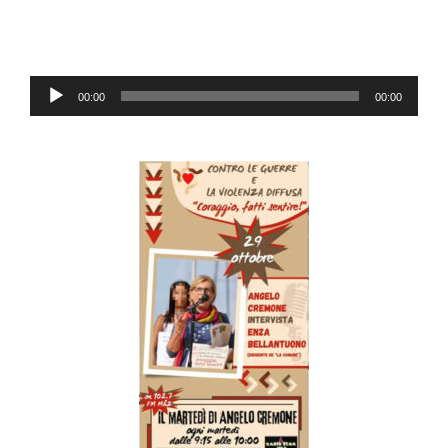
Reproductor
00:00
00:00
de
audio