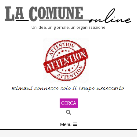
Skip
to
content
LA
Un'idea, un giornale, un'organizzazione
COMUNE
ONLINE
CERCA
Search
Primary
Menu
Navigation