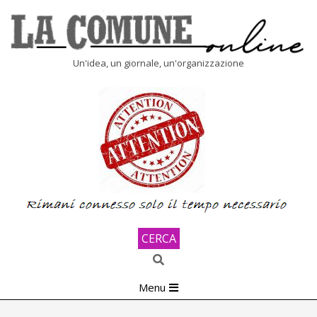
Skip
to
content
LA
Un'idea, un giornale, un'organizzazione
COMUNE
ONLINE
CERCA
Search
Primary
Menu
Navigation