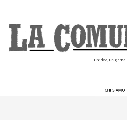
Skip
to
content
LA
Un'idea, un giorna
COMUNE
ONLINE
CHI SIAMO