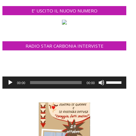
E’ USCITO IL NUOVO NUMERO
RADIO STAR CARBONIA INTERVISTE
Lecteur
Utilisez
00:00
00:00
audio
les
flèches
haut/bas
pour
augmenter
ou
diminuer