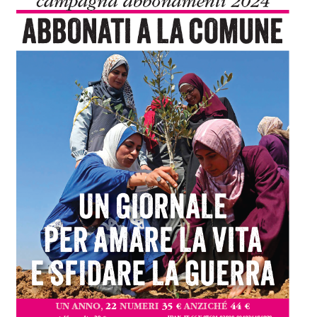
le
volume.