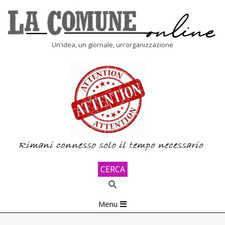
Skip
to
content
LA
Un'idea, un giornale, un'organizzazione
COMUNE
ONLINE
CERCA
Search
Primary
Menu
Navigation