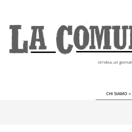
Skip
to
content
LA
Un'idea, un giorna
COMUNE
ONLINE
CHI SIAMO