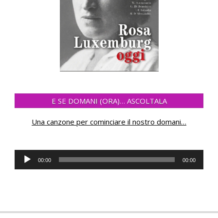
E SE DOMANI (ORA)… ASCOLTALA
Una canzone per cominciare il nostro domani
…
Audio
00:00
00:00
Player