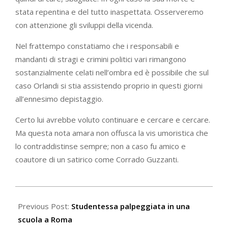
stata repentina e del tutto inaspettata. Osserveremo
con attenzione gli sviluppi della vicenda.
Nel frattempo constatiamo che i responsabili e
mandanti di stragi e crimini politici vari rimangono
sostanzialmente celati nell’ombra ed è possibile che sul
caso Orlandi si stia assistendo proprio in questi giorni
all’ennesimo depistaggio.
Certo lui avrebbe voluto continuare e cercare e cercare.
Ma questa nota amara non offusca la vis umoristica che
lo contraddistinse sempre; non a caso fu amico e
coautore di un satirico come Corrado Guzzanti.
2023-
07-
Previous Post:
Studentessa palpeggiata in una
28
scuola a Roma