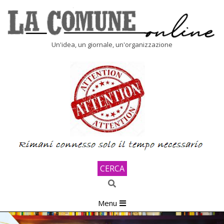
Skip
to
content
LA
Un'idea, un giornale, un'organizzazione
COMUNE
ONLINE
CERCA
Search
Primary
Menu
Navigation