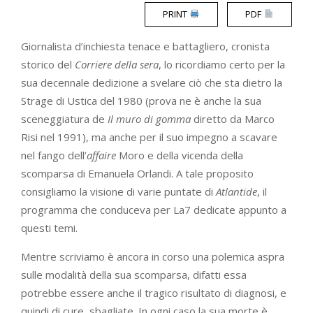
PRINT
PDF
Giornalista d’inchiesta tenace e battagliero, cronista
storico del
Corriere della sera
, lo ricordiamo certo per la
sua decennale dedizione a svelare ciò che sta dietro la
Strage di Ustica del 1980 (prova ne è anche la sua
sceneggiatura de
Il muro di gomma
diretto da Marco
Risi nel 1991), ma anche per il suo impegno a scavare
nel fango dell’
affaire
Moro e della vicenda della
scomparsa di Emanuela Orlandi. A tale proposito
consigliamo la visione di varie puntate di
Atlantide
, il
programma che conduceva per La7 dedicate appunto a
questi temi.
Mentre scriviamo è ancora in corso una polemica aspra
sulle modalità della sua scomparsa, difatti essa
potrebbe essere anche il tragico risultato di diagnosi, e
quindi di cure, sbagliate. In ogni caso la sua morte è