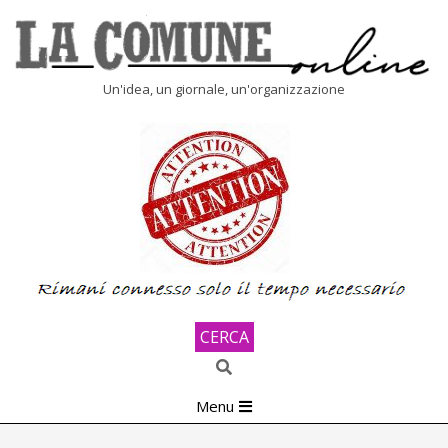
Skip
to
content
LA
Un'idea, un giornale, un'organizzazione
COMUNE
ONLINE
CERCA
Search
Primary
Menu
Navigation