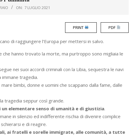
RAIO
ON:
7 LUGLIO 2021
PRINT
PDF
ano di raggiungere l’Europa per mettersi in salvo.
ne che hanno trovato la morte, ma purtroppo sono migliaia le
egue nei suoi accordi criminali con la Libia, sequestra le navi
ta immane tragedia.
in mare bimbi, donne e uomini che scappano dalla fame, dalle
la tragedia seppur così grande.
i un elementare senso di umanità e di giustizia
.
mane in silenzio ed indifferente rischia di divenire complice
 schierarsi e di reagire.
i, ai fratelli e sorelle immigrate, alle comunità, a tutte