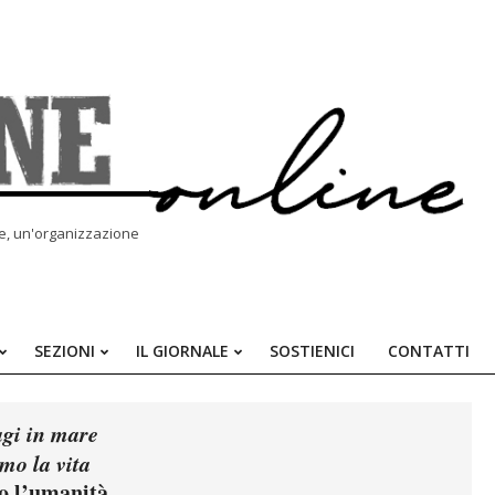
le, un'organizzazione
SEZIONI
IL GIORNALE
SOSTIENICI
CONTATTI
Primary
Navigation
Menu
agi in mare
mo la vita
o l’umanità