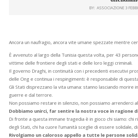
BY:
ASSOCIAZIONE 3 FEBB
Ancora un naufragio, ancora vite umane spezzate mentre cerc
È avvenuto al largo della Tunisia questa volta, per 43 perso
vittime delle frontiere degli stati e delle loro leggi criminali.
Il governo Draghi, in continuità con i precedenti esecutivi pros
delle Ong e continua i respingimenti: è responsabile di ques
Gli Stati disprezzano la vita umana: stanno lasciando morire 
guerre e dal terrore.
Non possiamo restare in silenzio, non possiamo arrenderci al
Dobbiamo unirci, far sentire la nostra voce in ragione d
Di fronte a questa immane tragedia è in gioco chi siamo: chi ri
degli Stati, chi ha cuore l’umanità sceglie di essere solidale, di
Rivolgiamo un caloroso appello a tutte le persone solidal