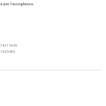
 e per l’accoglienza.
3474217649
391925483