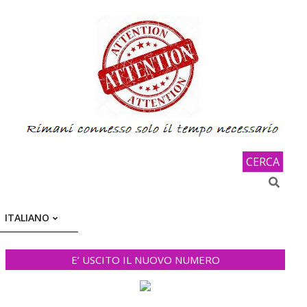
CERCA
Search
ITALIANO
E’ USCITO IL NUOVO NUMERO