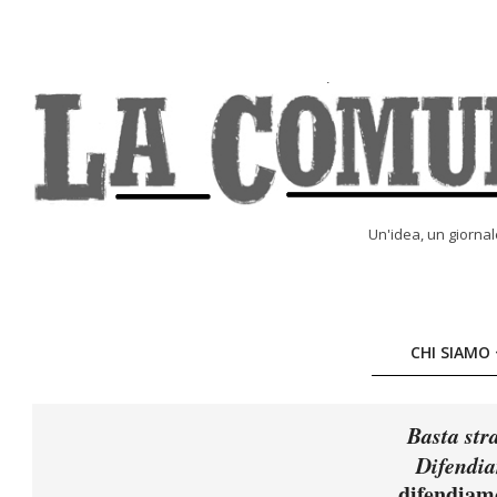
Skip
to
content
LA
Un'idea, un giorna
COMUNE
ONLINE
CHI SIAMO
Basta str
Difendia
difendiam