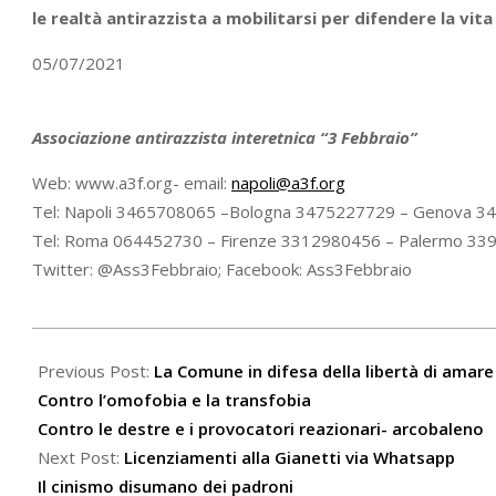
le realtà antirazzista a mobilitarsi per difendere la vita
05/07/2021
Associazione antirazzista interetnica “3 Febbraio”
Web: www.a3f.org- email:
napoli@a3f.org
Tel: Napoli 3465708065 –Bologna 3475227729 – Genova 
Tel: Roma 064452730 – Firenze 3312980456 – Palermo 3
Twitter: @Ass3Febbraio; Facebook: Ass3Febbraio
2021-
07-
Previous Post:
La Comune in difesa della libertà di amare
07
Contro l’omofobia e la transfobia
Contro le destre e i provocatori reazionari- arcobaleno
Next Post:
Licenziamenti alla Gianetti via Whatsapp
Il cinismo disumano dei padroni