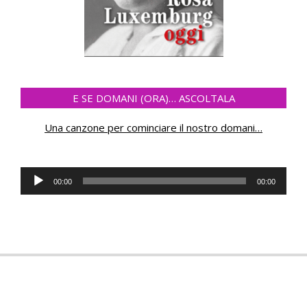
E SE DOMANI (ORA)… ASCOLTALA
Una canzone per cominciare il nostro domani
…
Audio
00:00
00:00
Player