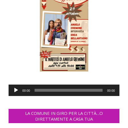
Audio
00:00
00:00
Player
LA COMUNE IN GIRO PER LA CITTÀ…O
DIRETTAMENTE A CASA TUA