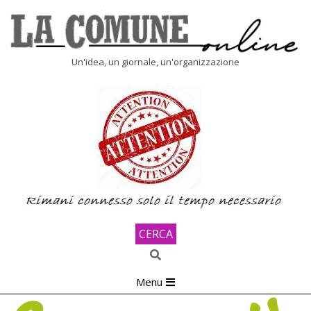
Skip
to
content
LA
Un'idea, un giornale, un'organizzazione
COMUNE
ONLINE
CERCA
Search
Primary
Menu
Navigation