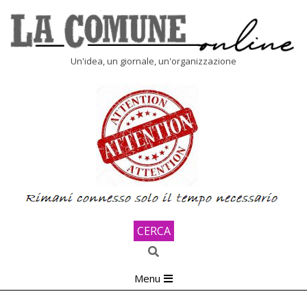
Skip
to
content
LA
Un'idea, un giornale, un'organizzazione
COMUNE
ONLINE
CERCA
Search
Primary
Menu
Navigation