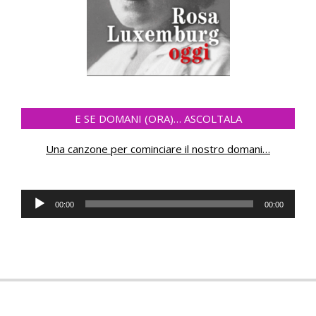
E SE DOMANI (ORA)… ASCOLTALA
Una canzone per cominciare il nostro domani
…
Audio
00:00
00:00
Player