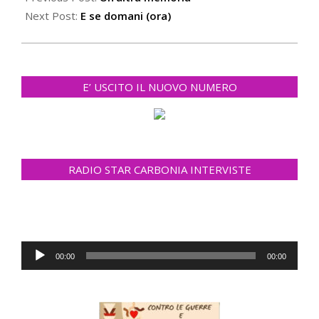
29
Next Post:
E se domani (ora)
E’ USCITO IL NUOVO NUMERO
RADIO STAR CARBONIA INTERVISTE
Audio
00:00
00:00
Player